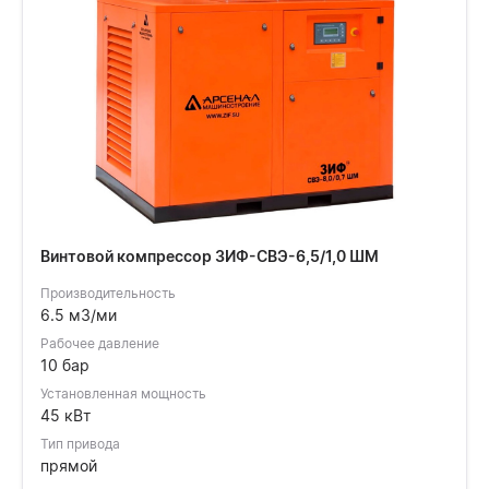
Винтовой компрессор ЗИФ-СВЭ-6,5/1,0 ШМ
Производительность
6.5 м3/ми
Рабочее давление
10 бар
Установленная мощность
45 кВт
Тип привода
прямой