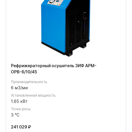
Рефрижераторный осушитель ЗИФ АРМ-
ОРВ-6/10/45
Производительность
6 м3/ми
Установленная мощность
1.65 кВт
Точка росы
3 °C
241 029
₽