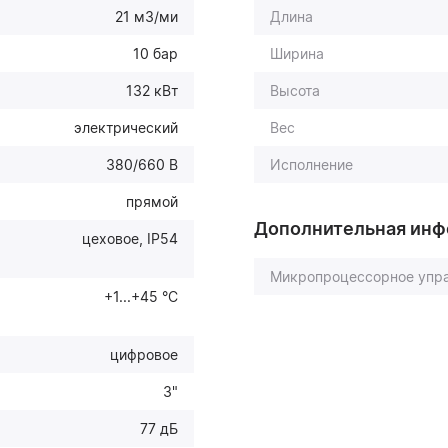
21 м3/ми
Длина
10 бар
Ширина
132 кВт
Высота
электрический
Вес
380/660 В
Исполнение
прямой
Дополнительная ин
цеховое, IP54
Микропроцессорное упр
+1...+45 °С
цифровое
3"
77 дБ