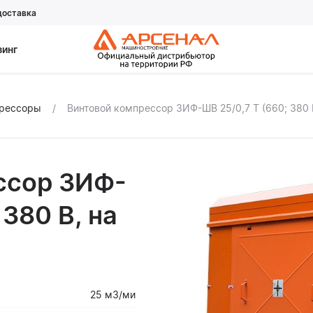
доставка
зинг
прессоры
Винтовой компрессор ЗИФ-ШВ 25/0,7 Т (660; 380 В
ссор ЗИФ-
 380 В, на
25 м3/ми