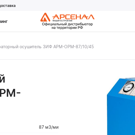
доставка
зинг
аторный осушитель ЗИФ АРМ-ОРМ-87/10/45
й
АРМ-
87 м3/ми