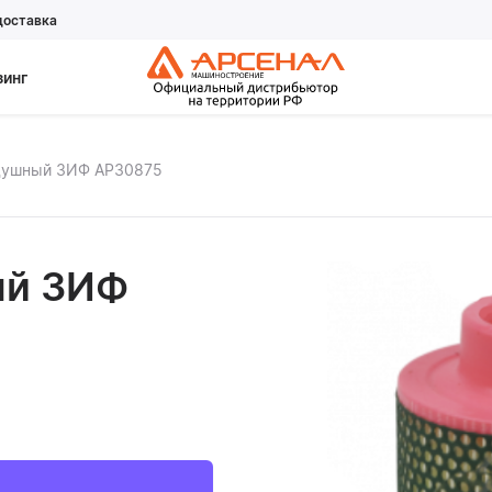
доставка
зинг
душный ЗИФ АР30875
ый ЗИФ