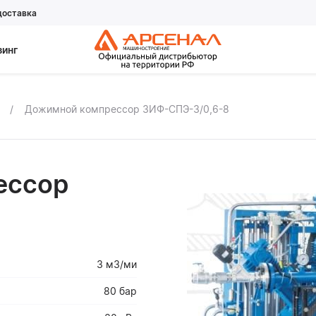
доставка
зинг
ы
Дожимной компрессор ЗИФ-СПЭ-3/0,6-8
ессор
8
3 м3/ми
80 бар