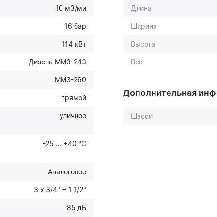
10 м3/ми
Длина
16 бар
Ширина
114 кВт
Высота
Дизель ММЗ-243
Вес
ММЗ-260
Дополнительная ин
прямой
уличное
Шасси
-25 ... +40 °С
Аналоговое
3 х 3/4" + 1 1/2"
85 дБ